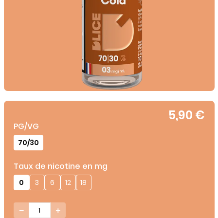
5,90 €
PG/VG
70/30
Taux de nicotine en mg
0
3
6
12
18

