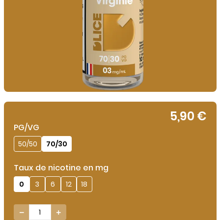
5,90 €
PG/VG
50/50
70/30
Taux de nicotine en mg
0
3
6
12
18

