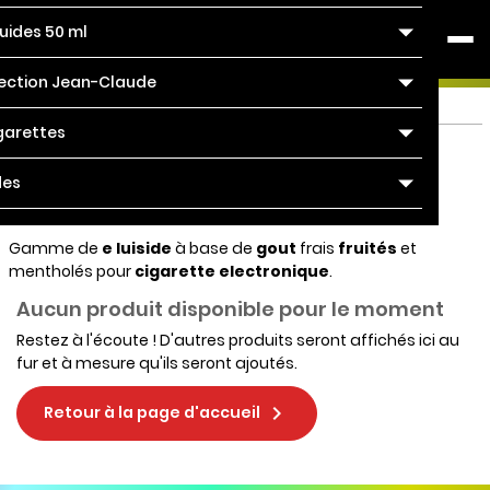
quides 50 ml
0
ection Jean-Claude
Accueil
Marques
DLIZZ
garettes
Liste des produits de la
des
marque DLIZZ
Gamme de
e luiside
à base de
gout
frais
fruités
et
mentholés pour
cigarette electronique
.
Aucun produit disponible pour le moment
Restez à l'écoute ! D'autres produits seront affichés ici au
fur et à mesure qu'ils seront ajoutés.

Retour à la page d'accueil