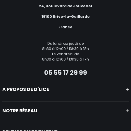
24, Boulevard de Jouvenel
19100 Brive-la-Gaillarde
France
Du lundi au jeudi de
8h30 à 12h00 / 13h30 à 18h
Le vendredi de
8h30 à 12h00 / 13h30 à 17h
05 55 17 29 99
A PROPOS DE D’LICE
Mentions légales
CGV
NOTRE RÉSEAU
Politique de protection des données
A propos
Nicotine world
Nicoswitch