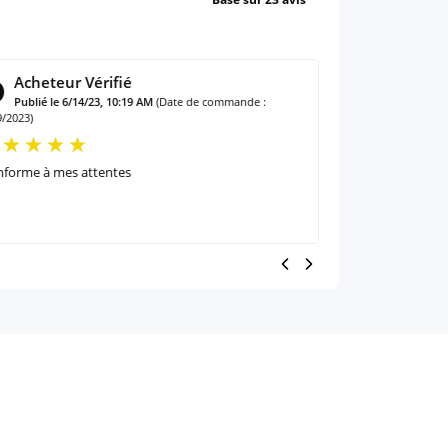
Acheteur Vérifié
Acheteur 
Publié le 6/14/23, 10:19 AM
(Date de commande :
Publié le 11/
9/2023)
10/30/2022)
forme à mes attentes
C'est le seul prod