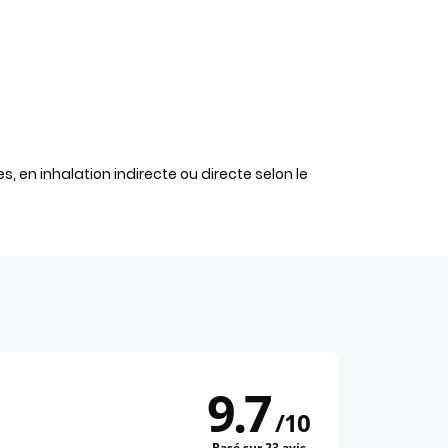
s, en inhalation indirecte ou directe selon le
9.7
/
10
Basé sur 23 avis