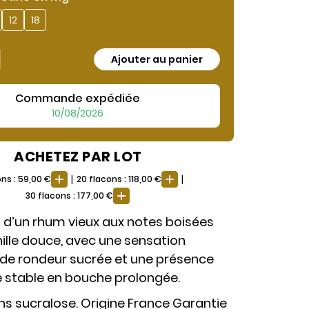
12
18
Ajouter au panier
Commande expédiée
10/08/2026
ACHETEZ PAR LOT
|
|
ons : 59,00 €
20 flacons : 118,00 €
30 flacons : 177,00 €
 d’un rhum vieux aux notes boisées
nille douce, avec une sensation
de rondeur sucrée et une présence
 stable en bouche prolongée.
ans sucralose. Origine France Garantie