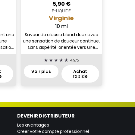
5,90 €
E-LIQUIDE
Virginie
10 ml
ant une
Saveur de classic blond doux avec
 une
une sensation de douceur continue,
nsation
sans aspérité, orientée vers une
restitution stable et...
4.9
/
5
t
Voir plus
Achat
e
rapide
DEVENIR DISTRIBUTEUR
Les avantages
Creer votre compte professionnel