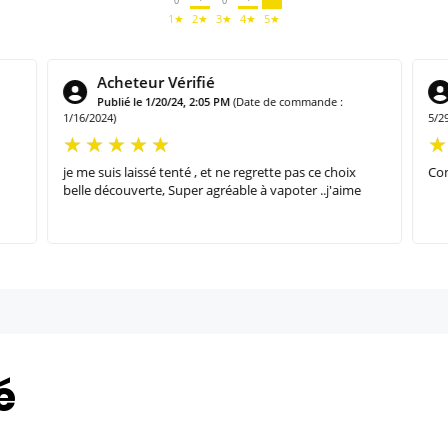
0
0
1★
2★
3★
4★
5★
Acheteur Vérifié
Publié le 1/20/24, 2:05 PM
(Date de commande :
1/16/2024)
5/2
je me suis laissé tenté , et ne regrette pas ce choix
Con
belle découverte, Super agréable à vapoter ..j'aime
é