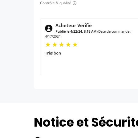
Contrôle & qualité
Acheteur Vérifié
 commande :
Publié le 4/22/24, 8:18 AM
(Date de commande :
4/17/2024)
Très bon
Notice et Sécurit