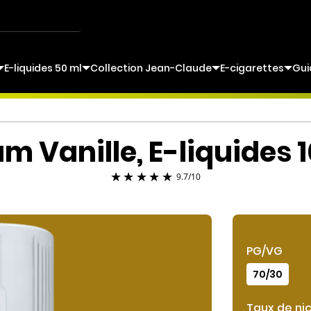
E-liquides 50 ml
Collection Jean-Claude
E-cigarettes
Gui
m Vanille,
E-liquides 
9.7
/
10
PG/VG
70/30
Taux de ni