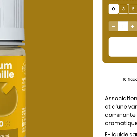
0
3
6


10 flac
Association
et d’une va
dominante 
aromatique
E-liquide s