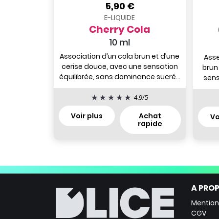
5,90 €
E-LIQUIDE
Cherry Cola
10 ml
Association d’un cola brun et d’une
Asse
cerise douce, avec une sensation
brun
équilibrée, sans dominance sucrée
sens
ni fraîche, sur une...
not
4.9
/
5
Voir plus
Achat
Vo
rapide
A PROP
Mention
CGV