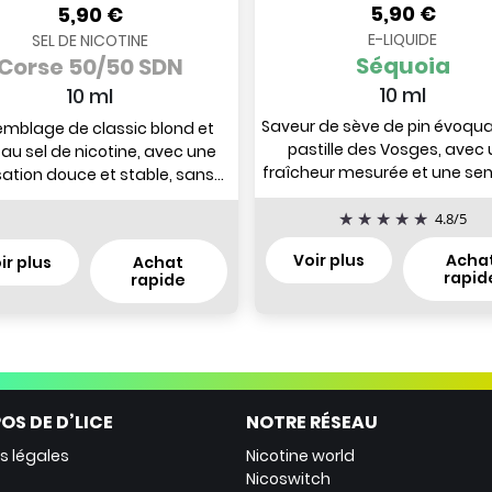
5,90 €
5,90 €
E-LIQUIDE
SEL DE NICOTINE
Séquoia
Corse 50/50 SDN
10 ml
10 ml
Saveur de sève de pin évoqu
mblage de classic blond et
pastille des Vosges, avec
 au sel de nicotine, avec une
fraîcheur mesurée et une se
ation douce et stable, sans
équilibrée en bouche....
e sèche, orientée vers une...
4.8
/
5
Voir plus
Acha
ir plus
Achat
rapid
rapide
OS DE D’LICE
NOTRE RÉSEAU
s légales
Nicotine world
Nicoswitch