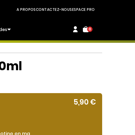
A PROPOS
CONTACTEZ-NOUS
ESPACE PRO
des
0
10ml
5,90 €
cotine en mg