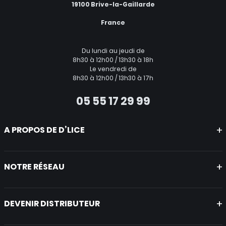
19100 Brive-la-Gaillarde
France
Du lundi au jeudi de
8h30 à 12h00 / 13h30 à 18h
Le vendredi de
8h30 à 12h00 / 13h30 à 17h
05 55 17 29 99
A PROPOS DE D’LICE
Mentions légales
CGV
NOTRE RÉSEAU
Politique de protection des données
A propos
Nicotine world
Nicoswitch
DEVENIR DISTRIBUTEUR
Nicopouches
Nous rejoindre
Les avantages