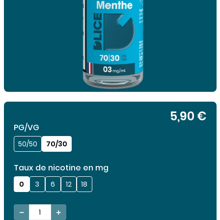
5,90 €
PG/VG
50/50
70/30
Taux de nicotine en mg
0
3
6
12
18

