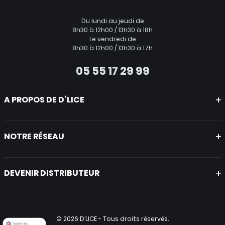
Du lundi au jeudi de
8h30 à 12h00 / 13h30 à 18h
Le vendredi de
8h30 à 12h00 / 13h30 à 17h
05 55 17 29 99
A PROPOS DE D’LICE
Mentions légales
CGV
NOTRE RÉSEAU
Politique de protection des données
A propos
Nicotine world
Nicoswitch
DEVENIR DISTRIBUTEUR
Nicopouches
Nous rejoindre
Les avantages
Creer votre compte professionnel
© 2026 D’LICE - Tous droits réservés.